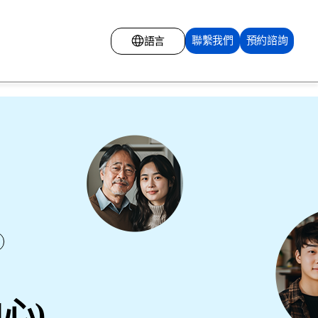
聯繫我們
預約諮詢
語言
英語
俄語
蒙古語
中文
韓語
中心)