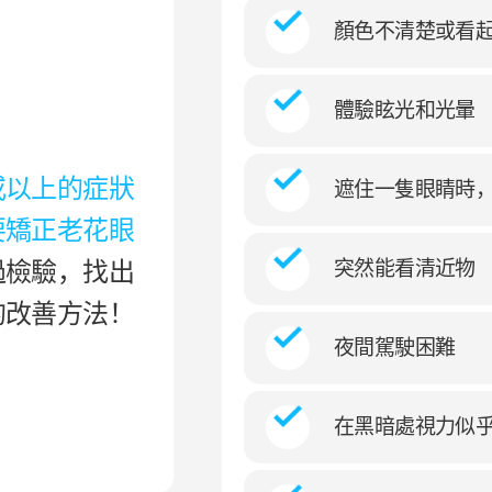
顏色不清楚或看
體驗眩光和光暈
種或以上的症狀
遮住一隻眼睛時
要矯正老花眼
突然能看清近物
過檢驗，找出
的改善方法！
夜間駕駛困難
在黑暗處視力似