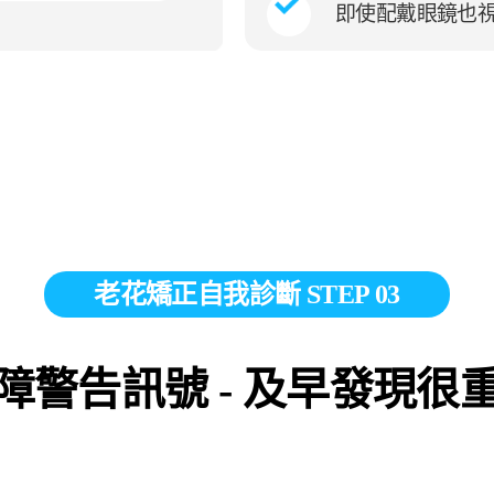
即使配戴眼鏡也
老花矯正自我診斷 STEP 03
障警告訊號 - 及早發現很