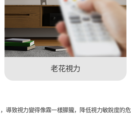
老花視力
透，導致視力變得像霧一樣朦朧，降低視力敏銳度的