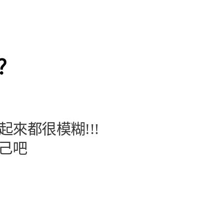
？
來都很模糊!!!
己吧