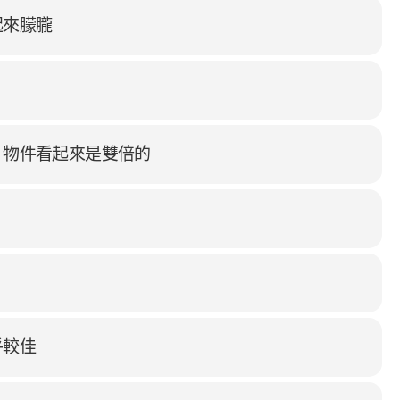
起來朦朧
，物件看起來是雙倍的
乎較佳