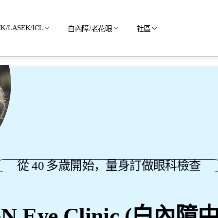
IK/LASEK/ICL
白內障/老花眼
社區
LASIK
白內障/老花眼
使用 BGN
制
LASEK
Blog
RO
ICL
聯絡我們
手術前與手術後
從 40 多歲開始，量身訂做眼科檢查
N Eye Clinic (白內障