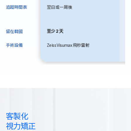
追蹤時間表
翌日或一周後
翌
個
留在韓國
至少 2 天
至
手術設備
Zeiss Visumax 飛秒雷射
Z
ma
客製化
視力矯正