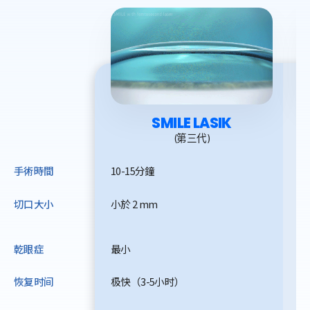
SMILE LASIK
(第三代)
手術時間
10-15分鐘
1
切口大小
小於 2 mm
~
(F
乾眼症
最小
嚴重
恢复时间
极快（3-5小时）
快