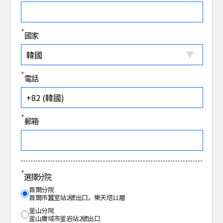
*
國家
*
電話
*
郵箱
*
選擇分院
首爾分院
首爾市蠶室站2號出口，樂天塔11層
釜山分院
釜山廣域市釜岩站2號出口