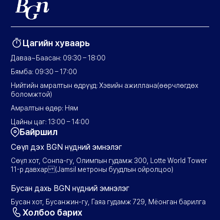
Цагийн хуваарь
Даваа~Баасан: 09:30 – 18:00
Бямба: 09:30 – 17:00
Нийтийн амралтын өдрүүд: Хэвийн ажиллана(өөрчлөгдөх
боломжтой)
Амралтын өдөр: Ням
Цайны цаг: 13:00 – 14:00
Байршил
Сөүл дэх BGN нүдний эмнэлэг
Сөүл хот, Сонпа-гу, Олимпын гудамж 300, Lotte World Tower
11-р давхар (Jamsil метроны буудлын ойролцоо)
Бусан дахь BGN нүдний эмнэлэг
Бусан хот, Бусанжин-гу, Гаяа гудамж 729, Мёонган барилга
Холбоо барих