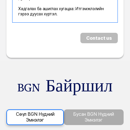
Хадгалах ба ашиглах хугацаа: Итгэмжлэлийн
гэрээ дуусах хүртэл.
Contact us
BGN Байршил
Сөүл BGN Нүдний
Бусан BGN Нүдний
Эмнэлэг
Эмнэлэг