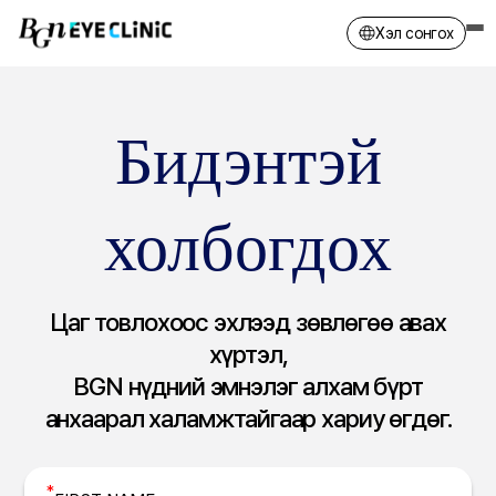
Хэл сонгох
메뉴
Англи хэл
Орос хэл
Бидэнтэй
Монгол хэл
Хятад хэл
холбогдох
Солонгос хэл
Цаг товлохоос эхлээд зөвлөгөө авах
хүртэл,
BGN нүдний эмнэлэг алхам бүрт
анхаарал халамжтайгаар хариу өгдөг.
*