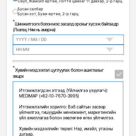
Сөүл, Жамсил өртөө, Лотте цамхаг 11 давхар, 2-р гарц
Бусан салбар
Бусан хот, Буам өртөө, 2-р гарц
*
Шинжилгээ өгөх болон мэс засалд орохыг хүсэж байгаа өдөр
(Лхагва, Ням нь амарна)
*
Хувийн мэдээлэл цуглуулах болон ашиглахыг
зөвшөөрөх
Итгэмжлэгдсэн этгээд (Үйлчилгээ үзүүлэгч):
MEDIMAP (+82-10-7670-3995)
Итгэмжлэлийн зорилго: Вэб сайтын засвар
үйлчилгээ, гишүүдийн менежмент, маркетингийн
үйл ажиллагаа болон зөвлөгөө өгөх үйлчилгээ.
Хувийн мэдээллийн төрөл: Нэр, имэйл, утасны
дугаар.