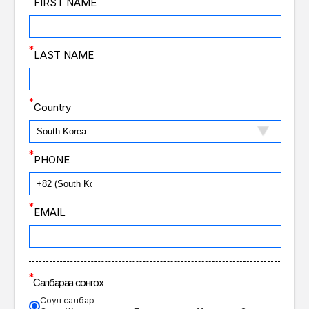
FIRST NAME
*
LAST NAME
*
Country
*
PHONE
*
EMAIL
*
Салбараа сонгох
Сөүл салбар