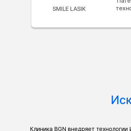
Пате
техн
SMILE LASIK
Ис
Клиника BGN внедряет технологии И