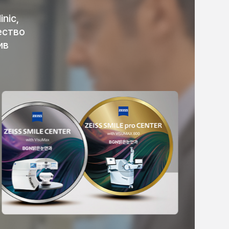
nic,
ество
ив