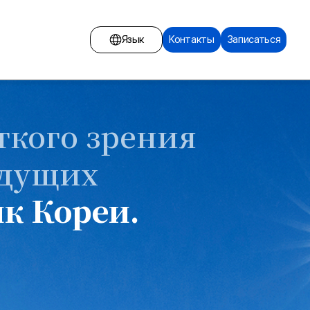
Язык
Контакты
Записаться
Английский
 вместе
Русский
ткого зрения
Монгольский
ить консультацию
едущих
Китайский
после операции
к Кореи.
Корейский