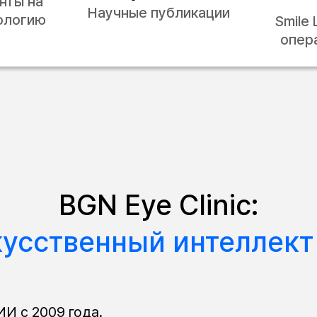
нты на
Научные публикации
ологию
Smile 
опер
BGN Eye Clinic:
кусственный
интеллект 
И с 2009 года.