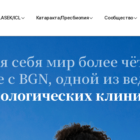
LASEK/ICL
Катаракта/Пресбиопия
Сообщество
LASIK
Катаракта/Пресбиопия
С BGN
я себя мир
более чё
нализация
LASEK
Блог
 PRO
ICL
Получ
е с BGN, одной из в
До и 
ологических клини