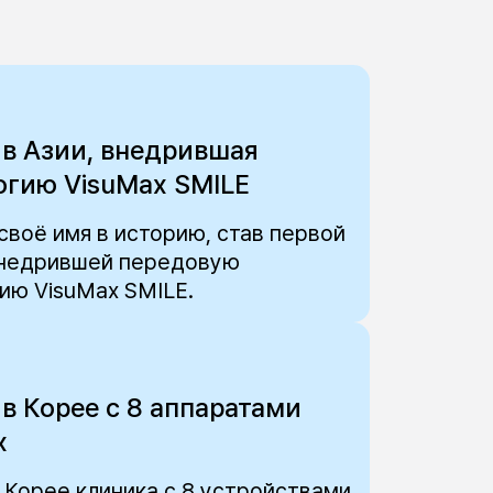
 в Азии, внедрившая
огию VisuMax SMILE
своё имя в историю, став первой
 внедрившей передовую
ию VisuMax SMILE.
 в Корее с 8 аппаратами
x
 Корее клиника с 8 устройствами