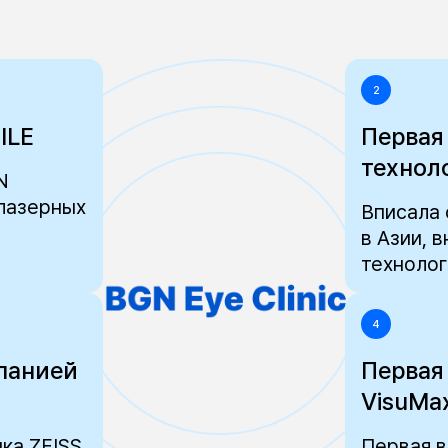
2
ILE
Первая
технол
N
 лазерных
Вписала 
в Азии,
технолог
4
панией
Первая
VisuMa
ка ZEISS
Первая в