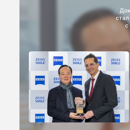
Док
стал
с