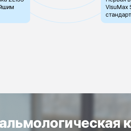
айшим
VisuMax 
стандарт
тальмологическая 