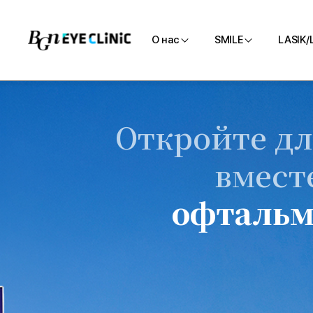
О нас
SMILE
LASIK/
О клинике
SMILE
Откройте дл
Медицинская
Персо
команда
SMILE
вмест
Как добраться
офтальм