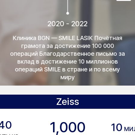
2023 ~
Участие в форуме KOREA SMILE
Официально сертифицированная клиника
ZEISS SMILE Оснащена технологиями
VisuMax SMILE и SMILE Pro
Zeiss
40
1,000
10
МИ