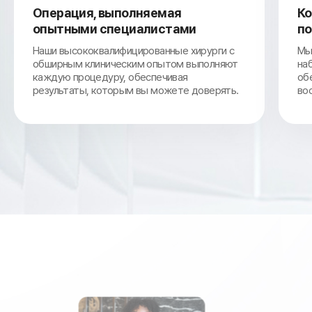
Комплексный
ми
послеоперационный уход
 хирурги с
Мы обеспечиваем индивидуальное
 выполняют
наблюдение и уход после операции для
я
обеспечения стабильного зрения и быстро
е доверять.
восстановления.