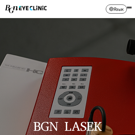
Язык
Английский
Русский
Монгольский
Китайский
Корейский
BGN LASEK