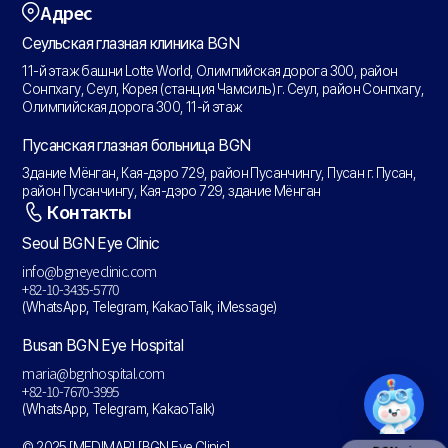
Адрес
Сеульская глазная клиника BGN
11-й этаж башни Lotte World, Олимпийская дорога 300, район
Сонпхагу, Сеул, Корея (станция Чамсиль) г. Сеул, район Сонпхагу,
Олимпийская дорога 300, 11-й этаж
Пусанская глазная больница BGN
Здание Мёнган, Кая-дэро 729, район Пусанчингу, Пусан г. Пусан,
район Пусанчингу, Кая-дэро 729, здание Мёнган
Контакты
Seoul BGN Eye Clinic
info@bgneyeclinic.com
+82-10-3435-5770
(WhatsApp, Telegram, KakaoTalk, iMessage)
Busan BGN Eye Hospital
maria@bgnhospital.com
+82-10-7670-3995
(WhatsApp, Telegram, KakaoTalk)
© 2025 [MEDIMAP] [BGN Eye Clinic].