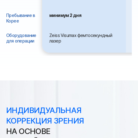
(р
Пребывание в
минимум 2 дня
м
Корее
Оборудование
Zeiss Visumax фемтосекундный
Ze
для операции
лазер
ла
ИНДИВИДУАЛЬНАЯ
КОРРЕКЦИЯ ЗРЕНИЯ
НА ОСНОВЕ