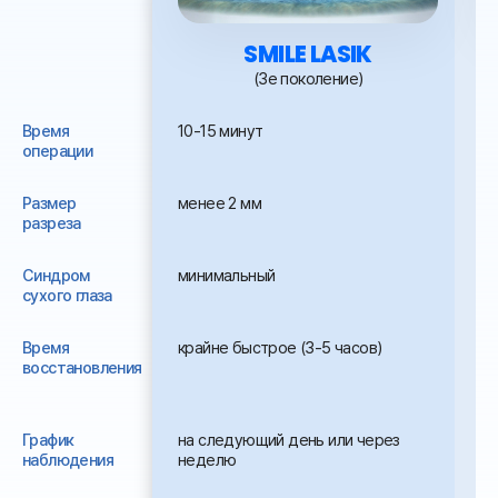
SMILE LASIK
(3е поколение)
Время
10-15 минут
10
операции
Размер
менее 2 мм
~2
разреза
(Л
Синдром
минимальный
се
сухого глаза
Время
крайне быстрое (3-5 часов)
бы
восстановления
График
на следующий день или через
на
наблюдения
неделю
че
че