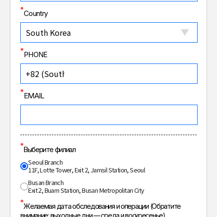
*
Country
*
PHONE
*
EMAIL
*
Выберите филиал
Seoul Branch
11F, Lotte Tower, Exit 2, Jamsil Station, Seoul
Busan Branch
Exit 2, Buam Station, Busan Metropolitan City
*
Желаемая дата обследования и операции
(Обратите
внимание: выходные дни — среда и воскресенье)