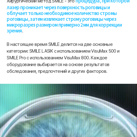
процедура, при которой
Хирургический метод SMILE - это
лазер проникает через поверхность роговицы и
облучает только необходимое количество стромы
роговицы, затем извлекает строму роговицы через
микроразрез размером примерно 2мм для коррекции
зрения
.
В настоящее время SMILE делится на две основные
категории: SMILE LASIK с использованием VisuMax 500 и
SMILE Pro с использованием VisuMax 800. Каждое
оборудование выбирается на основе результатов
обследования, предпочтений и других факторов.