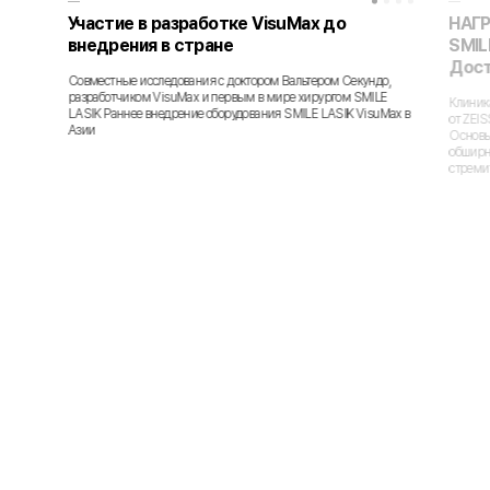
Участие в разработке VisuMax до
НАГР
внедрения в стране
SMIL
Дост
Совместные исследования с доктором Вальтером Секундо,
разработчиком VisuMax и первым в мире хирургом SMILE
Клиник
LASIK Раннее внедрение оборудования SMILE LASIK VisuMax в
от ZEI
Азии
Основы
обширн
стремит